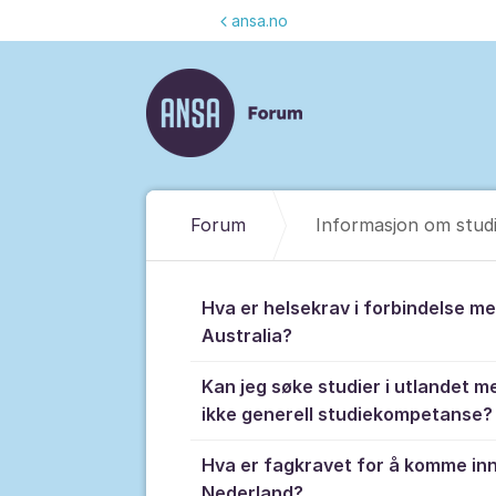
Gå til innhold
ansa.no
Forum
Informasjon om studi
Informasjon o
Hva er helsekrav i forbindelse m
Australia?
Kan jeg søke studier i utlandet 
ikke generell studiekompetanse?
Hva er fagkravet for å komme inn
Nederland?