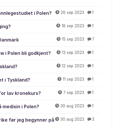
annlegestudiet i Polen?
26 sep 2023
1
ging?
18 sep 2023
1
r Danmark
15 sep 2023
7
w i Polen bli godkjent?
13 sep 2023
1
yskland?
12 sep 2023
1
t i Tyskland?
11 sep 2023
1
or lav kronekurs?
7 sep 2023
1
 medisin i Polen?
30 aug 2023
1
rike før jeg begynner på
30 aug 2023
3