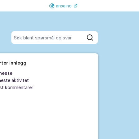
ansa.no
Flere supportlenker
Søk blant alle innlegg
Søk
rter innlegg
neste
este aktivitet
est kommentarer