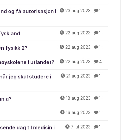
and og få autorisasjon i
23 aug 2023
1
Tyskland
22 aug 2023
1
en fysikk 2?
22 aug 2023
1
høyskolene i utlandet?
22 aug 2023
4
år jeg skal studere i
21 aug 2023
1
ania?
18 aug 2023
1
t
16 aug 2023
1
sende dag til medisin i
7 jul 2023
1