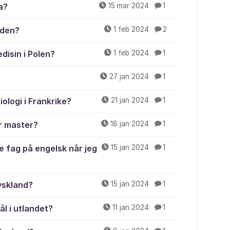
a?
15 mar 2024
1
rden?
1 feb 2024
2
disin i Polen?
1 feb 2024
1
27 jan 2024
1
ologi i Frankrike?
21 jan 2024
1
er master?
18 jan 2024
1
e fag på engelsk når jeg
15 jan 2024
1
Tyskland?
15 jan 2024
1
l i utlandet?
11 jan 2024
1