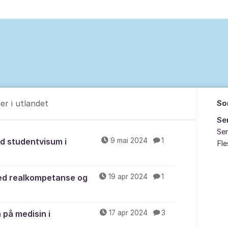
er i utlandet
So
Se
Sen
m studier i utlandet
ed studentvisum i
9 mai 2024
1
Fl
med realkompetanse og
19 apr 2024
1
 på medisin i
17 apr 2024
3