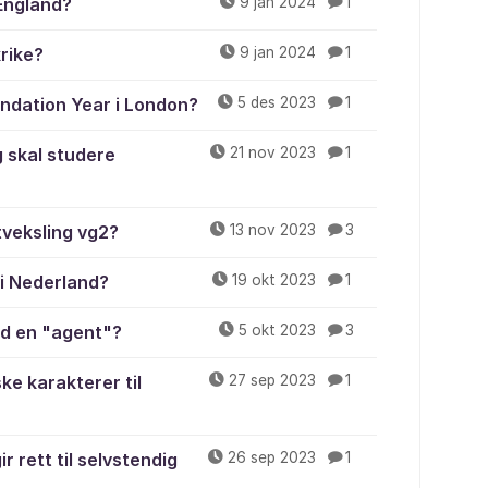
England?
9 jan 2024
1
rike?
9 jan 2024
1
oundation Year i London?
5 des 2023
1
g skal studere
21 nov 2023
1
tveksling vg2?
13 nov 2023
3
 i Nederland?
19 okt 2023
1
ed en "agent"?
5 okt 2023
3
ke karakterer til
27 sep 2023
1
r rett til selvstendig
26 sep 2023
1