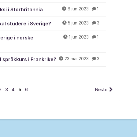
ksi i Storbritannia
8 jun 2023
1
al studere i Sverige?
5 jun 2023
3
erige i norske
1 jun 2023
1
 språkkurs i Frankrike?
23 mai 2023
3
2
3
4
5
6
Neste