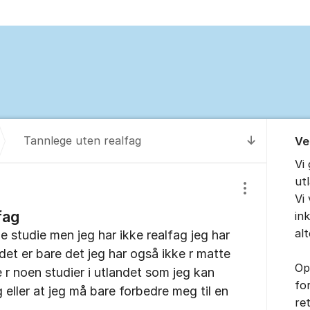
Om for
Tannlege uten realfag
Ve
Til senest
Vi
ut
Vis/skjul inns
Vi 
fag
in
alt
ge studie men jeg har ikke realfag jeg har
t er bare det jeg har også ikke r matte
Op
 r noen studier i utlandet som jeg kan
fo
 eller at jeg må bare forbedre meg til en
re