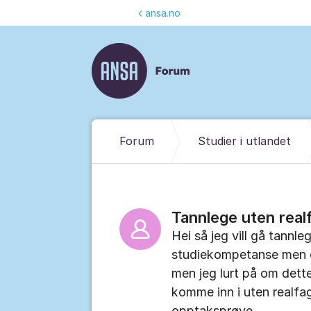
Gå til innhold
ansa.no
Forum
Studier i utlandet
Tannlege uten real
Hei så jeg vill gå tannle
studiekompetanse men de
men jeg lurt på om dette
komme inn i uten realfag
opptaksprøve