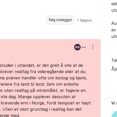
se
ut
Følg innlegget
1
følgere
Au
av
ut
Vis/skjul inns
Te
udier i utlandet, er det greit å vite at de
Åp
 krever realfag fra videregående eller at du
e prøven handler ofte om biologi og kjemi,
riere fra land til land. Selv om enkelte
re uten realfag på vitnemålet, er fagene en
første dag. Mange opplever dessuten at
r krevende enn i Norge, fordi tempoet er høyt
Vi
Uten et visst grunnlag i realfag kan det
henge med.