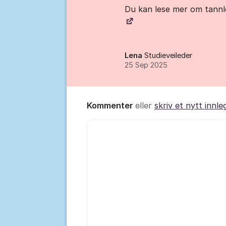
Du kan lese mer om tannl
Lena
Studieveileder
25 Sep 2025
Kommenter
eller
skriv et nytt innle
Kommentar *