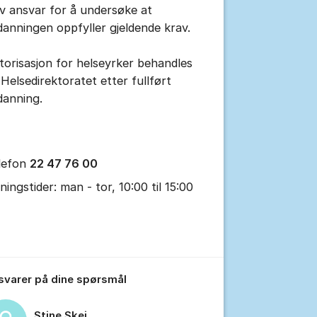
lv ansvar for å undersøke at
danningen oppfyller gjeldende krav.
torisasjon for helseyrker behandles
 Helsedirektoratet etter fullført
danning.
tillinger for innlegg/kommentarer
lefon
22 47 76 00
ningstider: man - tor, 10:00 til 15:00
 svarer på dine spørsmål
Stine Skei