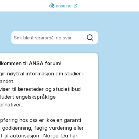
ansa.no
Flere supportlenker
Søk blant alle innlegg
Søk
umet
lkommen til ANSA forum!
e kommentar
 gir nøytral informasjon om studier i
landet.
tillinger for innlegg/kommentarer
viser til læresteder og studietilbud
kludert engelskspråklige
ernativer.
pføring hos oss er ikke en garanti
r godkjenning, faglig vurdering eller
tt til autorisasjon i Norge. Du har